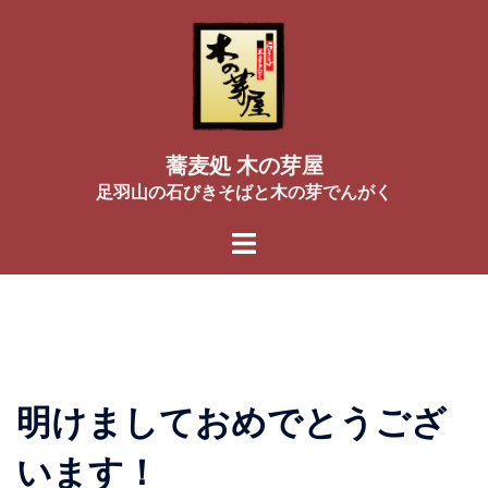
コ
ン
テ
ン
ツ
へ
蕎麦処 木の芽屋
ス
足羽山の石びきそばと木の芽でんがく
キ
ッ
プ
明けましておめでとうござ
います！