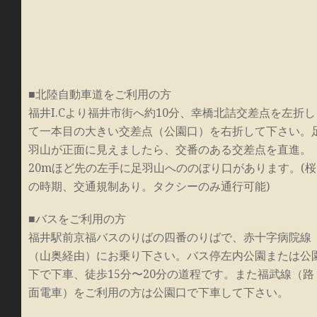
■北陸自動車道をご利用の方
福井I.Cより福井市街へ約10分、幸橋北詰交差点を左折し
て一本目の大きい交差点（公園口）を右折して下さい。
羽山が正面に見えましたら、交番のある交差点を直進。
20mほど先の左手に足羽山へののぼり口があります。(桜
の時期、交通規制あり。タクシーのみ通行可能)
■バスをご利用の方
福井駅前京福バスのりばの四番のりばで、赤十字病院線
（山奥経由）にお乗り下さい。バス停左内公園または公
下で下車、徒歩15分〜20分の道程です。また福武線（路
面電車）をご利用の方は公園口で下車して下さい。