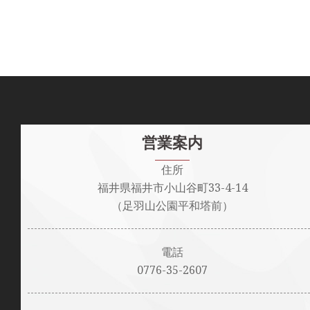
ョ
ン
営業案内
住所
福井県福井市小山谷町33-4-14
（足羽山公園平和塔前）
電話
0776-35-2607