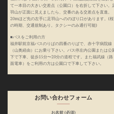
て一本目の大きい交差点（公園口）を右折して下さい。
羽山が正面に見えましたら、交番のある交差点を直進。
20mほど先の左手に足羽山へののぼり口があります。(桜
の時期、交通規制あり。タクシーのみ通行可能)
■バスをご利用の方
福井駅前京福バスのりばの四番のりばで、赤十字病院線
（山奥経由）にお乗り下さい。バス停左内公園または公
下で下車、徒歩15分〜20分の道程です。また福武線（路
面電車）をご利用の方は公園口で下車して下さい。
お問い合わせフォーム
お名前 (必須)