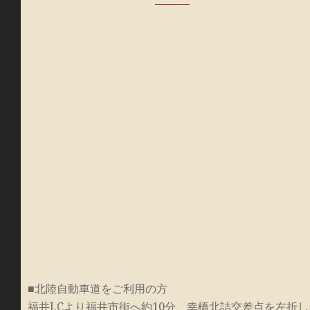
■北陸自動車道をご利用の方
福井I.Cより福井市街へ約10分、幸橋北詰交差点を左折し