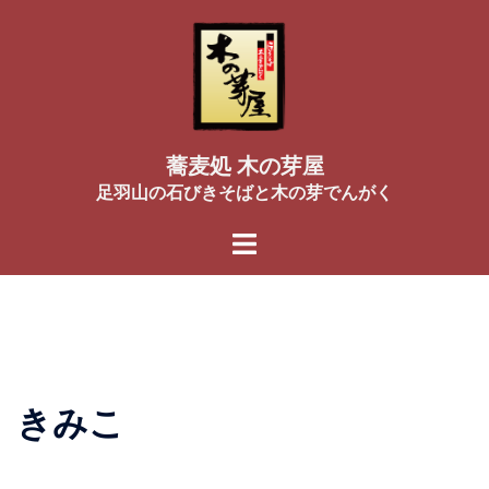
コ
ン
テ
ン
ツ
へ
蕎麦処 木の芽屋
ス
足羽山の石びきそばと木の芽でんがく
キ
ッ
プ
きみこ