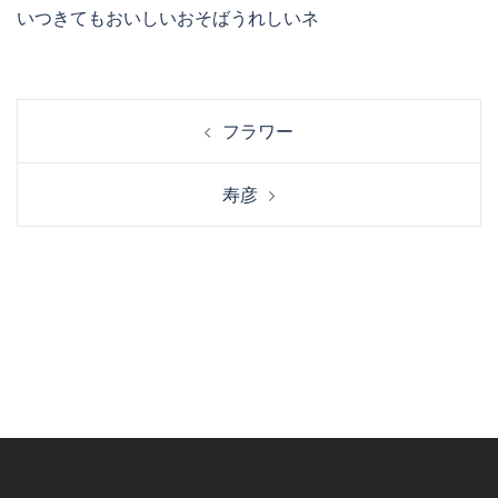
いつきてもおいしいおそばうれしいネ
投
フラワー
稿
ナ
寿彦
ビ
ゲ
ー
シ
ョ
ン