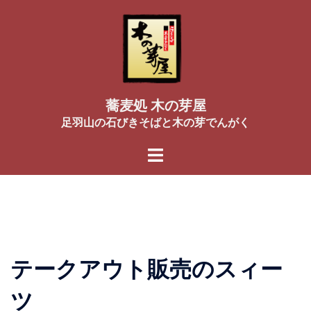
コ
ン
テ
ン
ツ
へ
蕎麦処 木の芽屋
ス
足羽山の石びきそばと木の芽でんがく
キ
ッ
プ
テークアウト販売のスィー
ツ