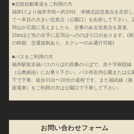
■北陸自動車道をご利用の方
福井I.Cより福井市街へ約10分、幸橋北詰交差点を左折し
て一本目の大きい交差点（公園口）を右折して下さい。
羽山が正面に見えましたら、交番のある交差点を直進。
20mほど先の左手に足羽山へののぼり口があります。(桜
の時期、交通規制あり。タクシーのみ通行可能)
■バスをご利用の方
福井駅前京福バスのりばの四番のりばで、赤十字病院線
（山奥経由）にお乗り下さい。バス停左内公園または公
下で下車、徒歩15分〜20分の道程です。また福武線（路
面電車）をご利用の方は公園口で下車して下さい。
お問い合わせフォーム