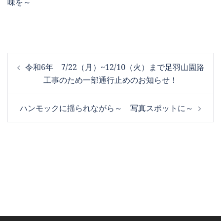
味を～
投
令和6年 7/22（月）~12/10（火）まで足羽山園路
稿
工事のため一部通行止めのお知らせ！
ナ
ビ
ハンモックに揺られながら～ 写真スポットに～
ゲ
ー
シ
ョ
ン