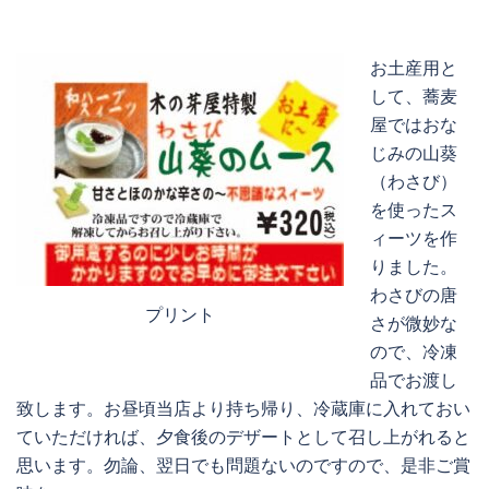
お土産用と
して、蕎麦
屋ではおな
じみの山葵
（わさび）
を使ったス
ィーツを作
りました。
わさびの唐
プリント
さが微妙な
ので、冷凍
品でお渡し
致します。お昼頃当店より持ち帰り、冷蔵庫に入れておい
ていただければ、夕食後のデザートとして召し上がれると
思います。勿論、翌日でも問題ないのですので、是非ご賞