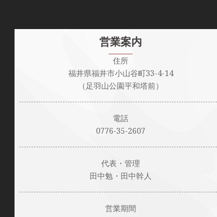
営業案内
住所
福井県福井市小山谷町33-4-14
（足羽山公園平和塔前）
電話
0776-35-2607
代表・管理
田中勉・田中幹人
営業期間