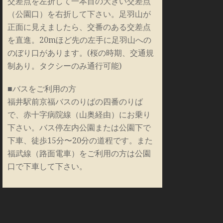
交差点を左折して一本目の大きい交差点
（公園口）を右折して下さい。足羽山が
正面に見えましたら、交番のある交差点
を直進。20mほど先の左手に足羽山への
のぼり口があります。(桜の時期、交通規
制あり。タクシーのみ通行可能)
■バスをご利用の方
福井駅前京福バスのりばの四番のりば
で、赤十字病院線（山奥経由）にお乗り
下さい。バス停左内公園または公園下で
下車、徒歩15分〜20分の道程です。また
福武線（路面電車）をご利用の方は公園
口で下車して下さい。