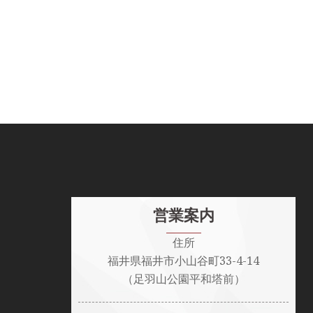
ナ
ビ
ゲ
ー
シ
ョ
営業案内
ン
住所
福井県福井市小山谷町33-4-14
（足羽山公園平和塔前）