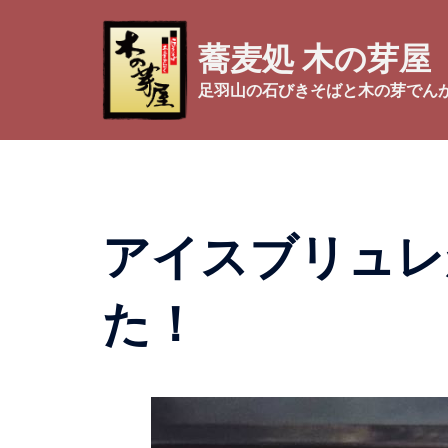
コ
ン
蕎麦処 木の芽屋
テ
ン
足羽山の石びきそばと木の芽でん
ツ
へ
ス
キ
ッ
アイスブリュレ
プ
た！