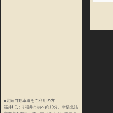
■北陸自動車道をご利用の方
福井I.Cより福井市街へ約10分、幸橋北詰