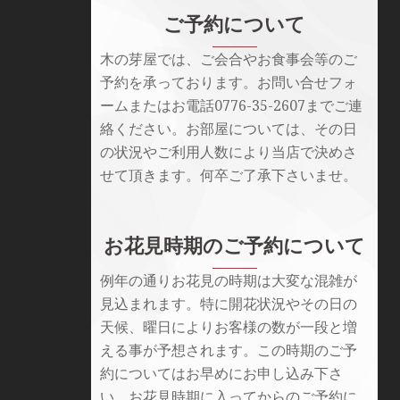
ご予約について
木の芽屋では、ご会合やお食事会等のご
予約を承っております。お問い合せフォ
ームまたはお電話0776-35-2607までご連
絡ください。お部屋については、その日
の状況やご利用人数により当店で決めさ
せて頂きます。何卒ご了承下さいませ。
お花見時期のご予約について
例年の通りお花見の時期は大変な混雑が
見込まれます。特に開花状況やその日の
天候、曜日によりお客様の数が一段と増
える事が予想されます。この時期のご予
約についてはお早めにお申し込み下さ
い。お花見時期に入ってからのご予約に