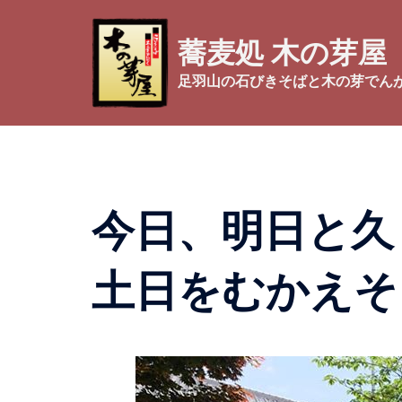
コ
ン
蕎麦処 木の芽屋
テ
ン
足羽山の石びきそばと木の芽でん
ツ
へ
ス
キ
ッ
今日、明日と久
プ
土日をむかえそ