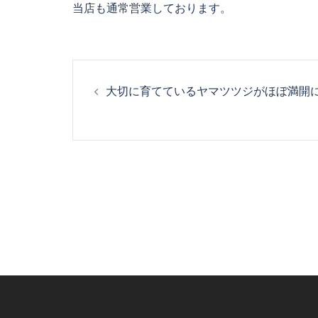
当店も通常営業しております。
投
大切に育てているヤマツツジがほぼ満開
稿
ナ
ビ
ゲ
ー
シ