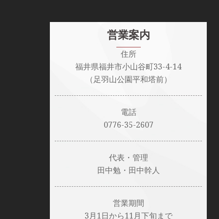
ョ
ン
営業案内
住所
福井県福井市小山谷町33-4-14
（足羽山公園平和塔前）
電話
0776-35-2607
代表・管理
田中勉・田中幹人
営業期間
3月1日から11月下旬まで