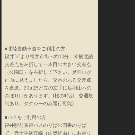
■北陸自動車道をご利用の方
福井I.Cより福井市街へ約10分、幸橋北詰
交差点を左折して一本目の大きい交差点
（公園口）を右折して下さい。足羽山が
正面に見えましたら、交番のある交差点
を直進。20mほど先の左手に足羽山への
のぼり口があります。(桜の時期、交通規
制あり。タクシーのみ通行可能)
■バスをご利用の方
福井駅前京福バスのりばの四番のりば
で、赤十字病院線（山奥経由）にお乗り