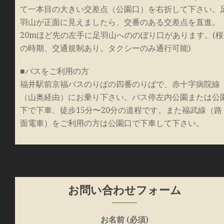
て一本目の大きい交差点（公園口）を右折して下さい。
羽山が正面に見えましたら、交番のある交差点を直進。
20mほど先の左手に足羽山へののぼり口があります。(桜
の時期、交通規制あり。タクシーのみ通行可能)
■バスをご利用の方
福井駅前京福バスのりばの四番のりばで、赤十字病院線
（山奥経由）にお乗り下さい。バス停左内公園または公
下で下車、徒歩15分〜20分の道程です。また福武線（路
面電車）をご利用の方は公園口で下車して下さい。
お問い合わせフォーム
お名前 (必須)