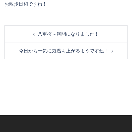
お散歩日和ですね！
投
八重桜～満開になりました！
稿
ナ
今日から一気に気温も上がるようですね！
ビ
ゲ
ー
シ
ョ
ン