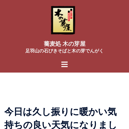
コ
ン
テ
ン
ツ
へ
蕎麦処 木の芽屋
ス
足羽山の石びきそばと木の芽でんがく
キ
ッ
プ
今日は久し振りに暖かい気
持ちの良い天気になりまし