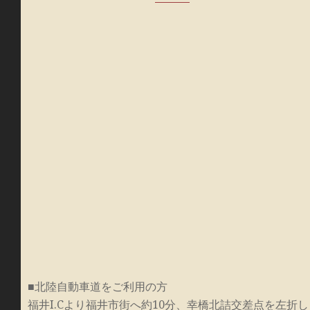
■北陸自動車道をご利用の方
福井I.Cより福井市街へ約10分、幸橋北詰交差点を左折し