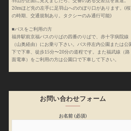
羽山が正面に見えましたら、交番のある交差点を直進。
20mほど先の左手に足羽山へののぼり口があります。(桜
の時期、交通規制あり。タクシーのみ通行可能)
■バスをご利用の方
福井駅前京福バスのりばの四番のりばで、赤十字病院線
（山奥経由）にお乗り下さい。バス停左内公園または公
下で下車、徒歩15分〜20分の道程です。また福武線（路
面電車）をご利用の方は公園口で下車して下さい。
お問い合わせフォーム
お名前 (必須)