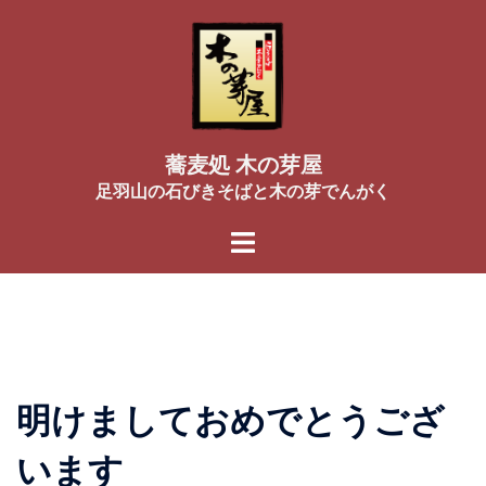
コ
ン
テ
ン
ツ
へ
蕎麦処 木の芽屋
ス
足羽山の石びきそばと木の芽でんがく
キ
ッ
プ
明けましておめでとうござ
います