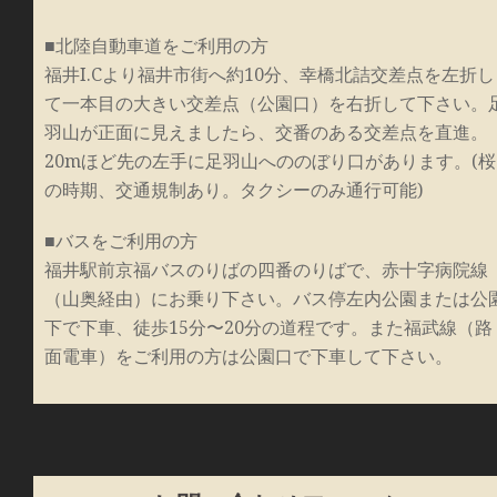
■北陸自動車道をご利用の方
福井I.Cより福井市街へ約10分、幸橋北詰交差点を左折し
て一本目の大きい交差点（公園口）を右折して下さい。
羽山が正面に見えましたら、交番のある交差点を直進。
20mほど先の左手に足羽山へののぼり口があります。(桜
の時期、交通規制あり。タクシーのみ通行可能)
■バスをご利用の方
福井駅前京福バスのりばの四番のりばで、赤十字病院線
（山奥経由）にお乗り下さい。バス停左内公園または公
下で下車、徒歩15分〜20分の道程です。また福武線（路
面電車）をご利用の方は公園口で下車して下さい。