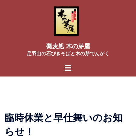
コ
ン
テ
ン
ツ
へ
蕎麦処 木の芽屋
ス
足羽山の石びきそばと木の芽でんがく
キ
ッ
プ
臨時休業と早仕舞いのお知
らせ！