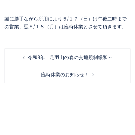
誠に勝手ながら所用により５/１７（日）は午後二時まで
の営業、翌５/１８（月）は臨時休業とさせて頂きます。
投
令和8年 足羽山の春の交通規制緩和～
稿
ナ
臨時休業のお知らせ！
ビ
ゲ
ー
シ
ョ
ン